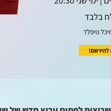
יכל נויפלד
 להירשם!
שרוצים לפתוח ערוץ חדש של שי