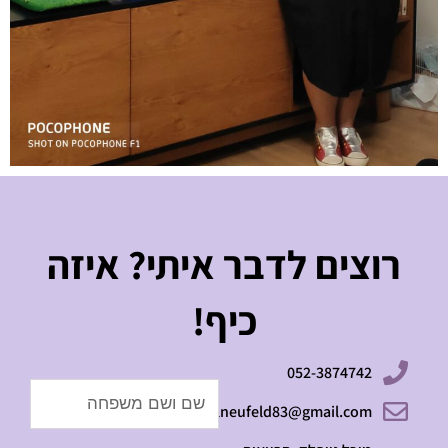
רוצים לדבר איתי? איזה
כיף!
052-3874742
Name
michalneufeld83@gmail.com