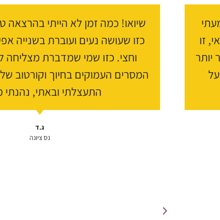
ה
ה
ק
ב
עתי
שיואו! כמה זמן לא הייתי בהרצאה 
ו
א
, זו
כזו שעושה נעים ועוברת בשנייה אפ
ד
 יותר
וחצי. כזו שמי שמדברת מצליחה ל
ם
על
המסרים העמוקים בחיוך וקורטוב של 
התעצלתי ובאתי, נהנתי 
ג.ד
נס ציונה