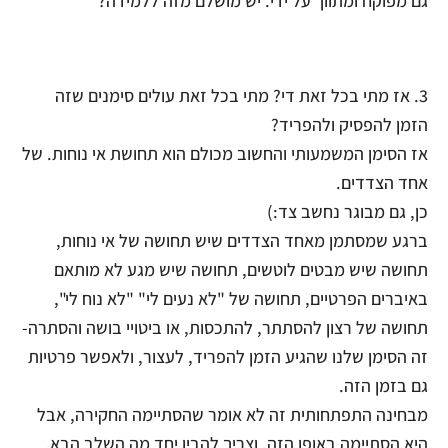
גם מפוקח ומתווך על ידי. יש מושלם מזה ללמידה?
3. אז מתי בכל זאת די? מתי בכל זאת עולים סימנים שזה
הזמן להפסיק ולהפריד?
אז הסימן המשמעותי והחשוב מכולם הוא תחושת אי נוחות. של
אחד הצדדים.
כן, גם מבוגר נחשב צד:)
ברגע שמסתמן מאחד הצדדים שיש תחושה של אי נוחות,
תחושה שיש מבטים לוטשים, תחושה שיש מגע לא מותאם
באיברים הפרטיים, תחושה של "לא נעים לי" "לא נוח לי",
תחושה של רצון להסתתר, להתכסות, או ביטויי בושה והסתרה-
זה הסימן שלנו שהגיע הזמן להפריד, לעצור, ולאפשר פרטיות
גם בזמן הזה.
מבחינה התפתחותית זה לא אומר שהסתיימה החקירה, אבל
היא הסתיימה באופן הזה, וצריך להבין יחד מה השלב הבא.