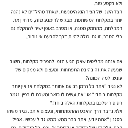
ולא בקטע טוב.
הצד השני של הציר הוא הימנעות. שאחד מהילדים לא נהנה
יותר במקלחת המשותפת, מבקש להימנע מזה, מדחיין את
המקלחת, מתחמק ממנה, או מסרב באופן ישיר להתקלח גם
בלי הסבר. זו גם יכולה להיות דרך להבעת אי נוחות.
אם אנחנו מחליטים שאכן הגיע הזמן להפריד מקלחות, חשוב
שנעשה את זה בהיבט התפתחותי ומעצים ולא ממקום של
עונש. למה הכוונה?
לא נגיד "אתה כל הזמן רב עם אחותך במקלחת אז אין יותר
מקלחות ביחד!" או "את עשית לו כואב ומשכת לו בפין ונגמר
הסיפור שלכם במקלחות האלה ביחד!"
אלא נדבר דרך ההיבט ההתפתחותי, ונעצים אותם. נגיד משהו
בסגנון "אתה יודע, אתה כבר ממש ממש גדול עכשיו. אפילו
תכף עולה לגן של גדולים או לכיתה א'. וכמו כל הגדולים, גם