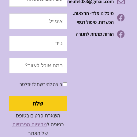
michalneufeld83@gmail.com
מיכל נויפלד- הרצאות.
Email
הכשרות. טיפול רגשי
הורות מתחת לחגורה
Message
רוצה להירשם לניוזלטר
שלח
השארת פרטים בטופס
כפופה ל
מדיניות הפרטיות
של האתר